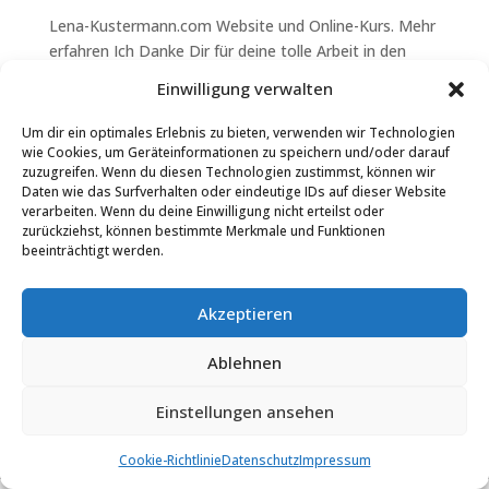
Lena-Kustermann.com Website und Online-Kurs. Mehr
erfahren Ich Danke Dir für deine tolle Arbeit in den
letzten Wochen. Die Website ist für mich perfekt und
Einwilligung verwalten
die Rückmeldung der Kunden ist auch mehr als super
positiv. Lena Kustermann Personal Trainer, Body...
Um dir ein optimales Erlebnis zu bieten, verwenden wir Technologien
wie Cookies, um Geräteinformationen zu speichern und/oder darauf
zuzugreifen. Wenn du diesen Technologien zustimmst, können wir
Daten wie das Surfverhalten oder eindeutige IDs auf dieser Website
verarbeiten. Wenn du deine Einwilligung nicht erteilst oder
zurückziehst, können bestimmte Merkmale und Funktionen
beeinträchtigt werden.
Akzeptieren
Ablehnen
Einstellungen ansehen
Cookie-Richtlinie
Datenschutz
Impressum