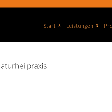
Start
Leistungen
Pro
turheilpraxis